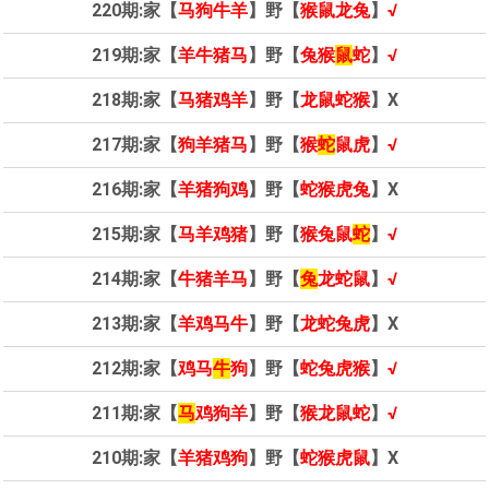
220期:家【
马狗牛羊
】野【
猴鼠龙兔
】
√
219期:家【
羊牛猪马
】野【
兔猴
鼠
蛇
】
√
218期:家【
马猪鸡羊
】野【
龙鼠蛇猴
】X
217期:家【
狗羊猪马
】野【
猴
蛇
鼠虎
】
√
216期:家【
羊猪狗鸡
】野【
蛇猴虎兔
】X
215期:家【
马羊鸡猪
】野【
猴兔鼠
蛇
】
√
214期:家【
牛猪羊马
】野【
兔
龙蛇鼠
】
√
213期:家【
羊鸡马牛
】野【
龙蛇兔虎
】X
212期:家【
鸡马
牛
狗
】野【
蛇兔虎猴
】
√
211期:家【
马
鸡狗羊
】野【
猴龙鼠蛇
】
√
210期:家【
羊猪鸡狗
】野【
蛇猴虎鼠
】X