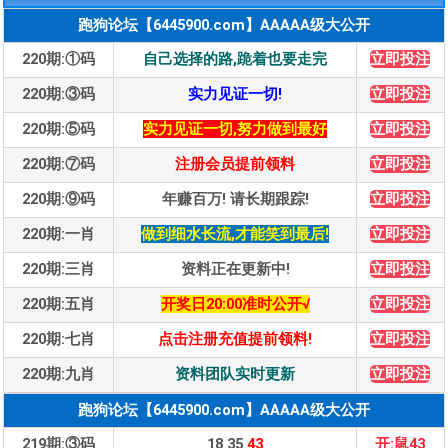
跑狗论坛【6445900.com】AAAAA级大公开
220期:①码
自己选择的路,跪着也要走完
立即投注
220期:③码
实力见证一切!
立即投注
220期:⑤码
实力见证一切,努力做到最好
立即投注
220期:⑦码
注册会员提前领料
立即投注
220期:⑨码
年赚百万! 请长期跟踪!
立即投注
220期:一肖
做到细水长流,才能笑到最后!
立即投注
220期:三肖
资料正在更新中!
立即投注
220期:五肖
开奖日20:00准时公开√
立即投注
220期:七肖
点击注册充值提前领料!
立即投注
220期:九肖
资料团队实时更新
立即投注
跑狗论坛【6445900.com】AAAAA级大公开
219期:③码
18 35
43
开:鼠43