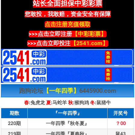
站长全面担保中彩彩票
您敢投，我敢赔，资金安全有保障
点击注册充值领取
>>>点击立即注册
【中彩彩票】
>>>点击立即投注
【2541.com】
跑狗论坛
【一年四季】
6445900.com
春
:兔虎龙
夏
:马蛇羊
秋
:猴狗鸡
冬
:鼠猪牛
期数
『一年四季』
开奖号
220期
一年四季『秋
冬夏』
？00
219期
一年四季『夏春秋』
鼠43