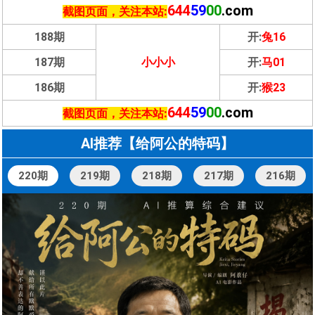
644
59
00
.com
截图页面，关注本站:
188期
开:
兔16
187期
小小小
开:
马01
186期
开:
猴23
644
59
00
.com
截图页面，关注本站:
AI推荐【给阿公的特码】
220期
219期
218期
217期
216期