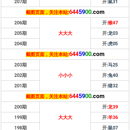
207期
开:
鼠31
644
59
00
.com
截图页面，关注本站:
206期
开:
猴47
205期
大大大
开:
龙03
204期
开:
虎05
644
59
00
.com
截图页面，关注本站:
203期
开:
马25
202期
小小小
开:
兔40
201期
开:
猪32
644
59
00
.com
截图页面，关注本站:
200期
开:
龙39
199期
大大大
开:
羊36
198期
开:
鼠07