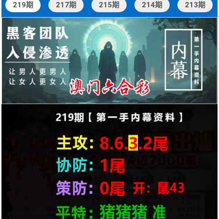
219期
217期
215期
214期
213期