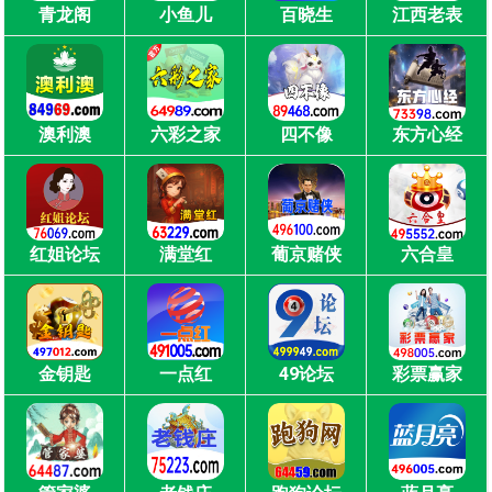
青龙阁
小鱼儿
百晓生
江西老表
澳利澳
六彩之家
四不像
东方心经
红姐论坛
满堂红
葡京赌侠
六合皇
金钥匙
一点红
49论坛
彩票赢家