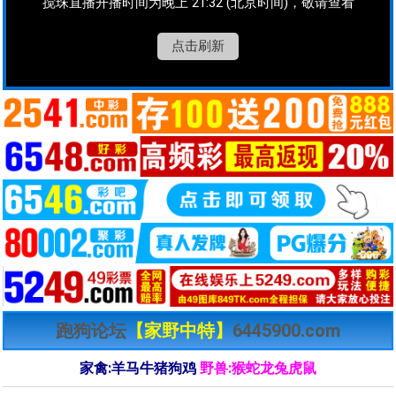
搅珠直播开播时间为晚上 21:32 (北京时间)，敬请查看
点击刷新
跑狗论坛
【家野中特】
6445900.com
家禽:羊马牛猪狗鸡
野兽:猴蛇龙兔虎鼠