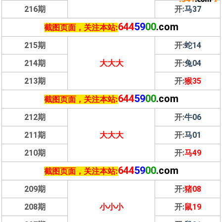
216期
开:
马37
644
59
00
.com
截图页面，关注本站:
215期
开:
蛇14
214期
大大大
开:
兔04
213期
开:
猴35
644
59
00
.com
截图页面，关注本站:
212期
开:
牛06
211期
大大大
开:
马01
210期
开:
马49
644
59
00
.com
截图页面，关注本站:
209期
开:
猪08
208期
小小小
开:
鼠19