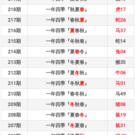
218期
一年四季『秋夏
春
』
虎17
217期
一年四季『春秋
夏
』
蛇26
216期
一年四季『
夏
春秋』
马37
215期
一年四季『冬秋春』
蛇14
214期
一年四季『夏
春
冬』
兔04
213期
一年四季『冬夏春』
猴35
212期
一年四季『夏
冬
秋』
牛06
211期
一年四季『冬秋
夏
』
马01
210期
一年四季『春冬秋』
马49
209期
一年四季『
冬
秋春』
猪08
208期
一年四季『夏春
冬
』
鼠19
207期
一年四季『
冬
夏春』
鼠31