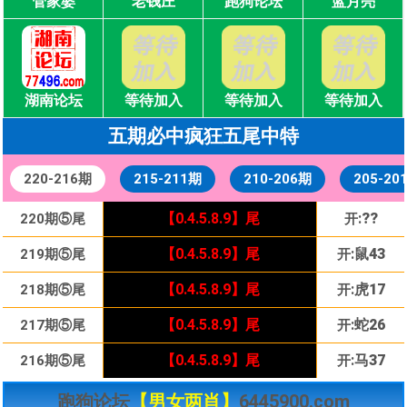
管家婆
老钱庄
跑狗论坛
蓝月亮
湖南论坛
等待加入
等待加入
等待加入
五期必中疯狂五尾中特
220-216期
215-211期
210-206期
205-20
【0.4.5.8.9】尾
:
??
030期⑤尾
220期⑤尾
【0.4.5.8.9】尾
开:
开
蛇13
【0.4.5.8.9】尾
:
鼠43
029期⑤尾
219期⑤尾
【0.4.5.8.9】尾
开
开:
蛇13
【0.4.5.8.9】尾
:
虎17
028期⑤尾
218期⑤尾
【0.4.5.8.9】尾
开
开:
蛇13
【0.4.5.8.9】尾
:
蛇26
027期⑤尾
217期⑤尾
【0.4.5.8.9】尾
开
开:
蛇13
【0.4.5.8.9】尾
:
马37
026期⑤尾
216期⑤尾
【0.4.5.8.9】尾
开
开:
蛇13
跑狗论坛
【男女两肖】
6445900.com