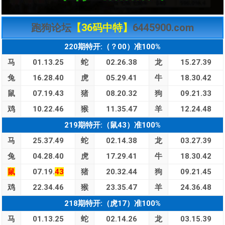
跑狗论坛
【36码中特】
6445900.com
220期特开:（？00）准100%
马
01.13.25
蛇
02.26.38
龙
15.27.39
兔
16.28.40
虎
05.29.41
牛
18.30.42
鼠
07.19.43
猪
08.20.32
狗
09.21.33
鸡
10.22.46
猴
11.35.47
羊
12.24.48
219期特开:（鼠43）准100%
马
25.37.49
蛇
02.14.38
龙
03.27.39
兔
04.28.40
虎
17.29.41
牛
18.30.42
鼠
07.19.
43
猪
20.32.44
狗
09.21.45
鸡
22.34.46
猴
23.35.47
羊
24.36.48
218期特开:（虎17）准100%
马
01.13.25
蛇
02.14.26
龙
03.15.39