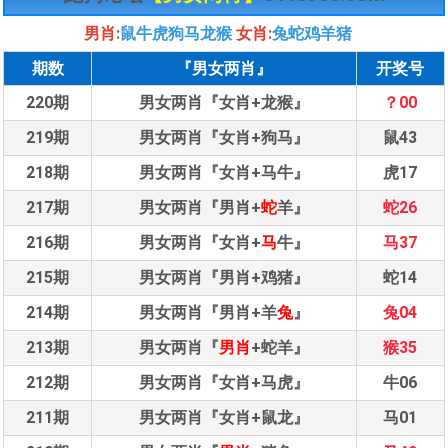
男肖:
鼠牛虎狗马龙猴
女肖:
兔蛇鸡羊猪
期数
『男女两肖』
开奖号
220期
男女两肖『女肖+龙猴』
？00
219期
男女两肖『女肖+狗马』
鼠43
218期
男女两肖『女肖+马牛』
虎17
217期
男女两肖『男肖+
蛇
羊』
蛇26
216期
男女两肖『女肖+
马
牛』
马37
215期
男女两肖『男肖+鸡猪』
蛇14
214期
男女两肖『男肖+羊
兔
』
兔04
213期
男女两肖『
男肖
+蛇羊』
猴35
212期
男女两肖『女肖+马虎』
牛06
211期
男女两肖『女肖+鼠龙』
马01